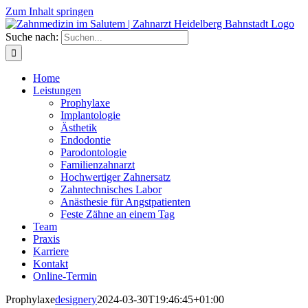
Zum Inhalt springen
Suche nach:
Home
Leistungen
Prophylaxe
Implantologie
Ästhetik
Endodontie
Parodontologie
Familienzahnarzt
Hochwertiger Zahnersatz
Zahntechnisches Labor
Anästhesie für Angstpatienten
Feste Zähne an einem Tag
Team
Praxis
Karriere
Kontakt
Online-Termin
Prophylaxe
designery
2024-03-30T19:46:45+01:00